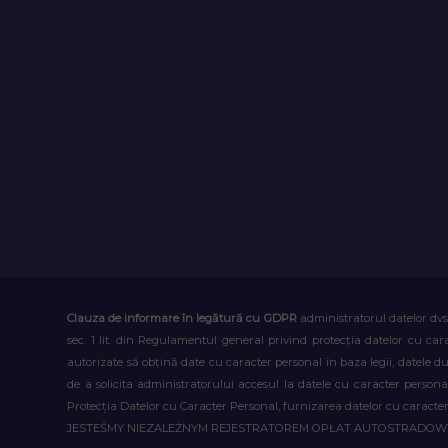
Clauza de informare în legătură cu GDPR
administratorul datelor dvs
sec. 1 lit. din Regulamentul general privind protecția datelor cu car
autorizate să obțină date cu caracter personal în baza legii, datele 
de a solicita administratorului accesul la datele cu caracter person
Protecția Datelor cu Caracter Personal, furnizarea datelor cu caracter 
JESTEŚMY NIEZALEŻNYM REJESTRATOREM OPŁAT AUTOSTRADO