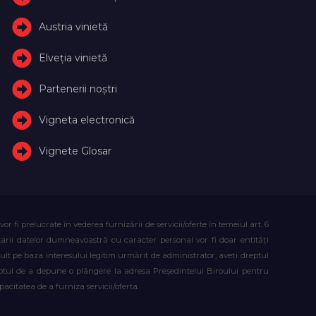
Austria vinietă
Elveţia vinietă
Partenerii noștri
Vigneta electronică
Vignete Glosar
fi prelucrate în vederea furnizării de servicii/oferte în temeiul art. 6
atarii datelor dumneavoastră cu caracter personal vor fi doar entități
lt pe baza interesului legitim urmărit de administrator, aveți dreptul
reptul de a depune o plângere la adresa Președintelui Biroului pentru
citatea de a furniza servicii/oferta.