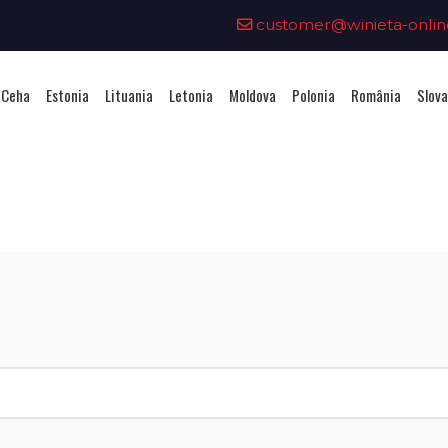
customer@winieta-onlin
 Ceha
Estonia
Lituania
Letonia
Moldova
Polonia
România
Slova
hiziționarea unei vignete - Mold