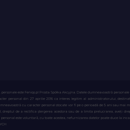
. personale este Feniqs.pl Prosta Spółka Akcyjna. Datele dumneavoastră personale vor 
acter personal din 27 aprilie 2016 ca interes legitim al administratorului, destin
dumneavoastră cu caracter personal stocate vor fi pe o perioadă de 5 ani sau mai mu
al, dreptul de a rectifica ștergerea acestora sau de a limita prelucrarea, aveți d
personal este voluntară, cu toate acestea, nefurnizarea datelor poate duce la incapa
WYCH