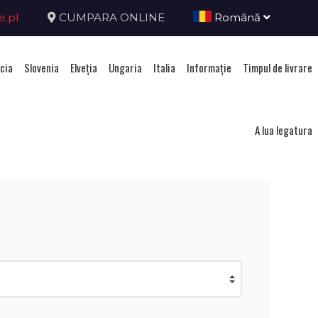
e.pl
CUMPARA ONLINE
Română
cia
Slovenia
Elveţia
Ungaria
Italia
Informație
Timpul de livrare
ova
A lua legatura