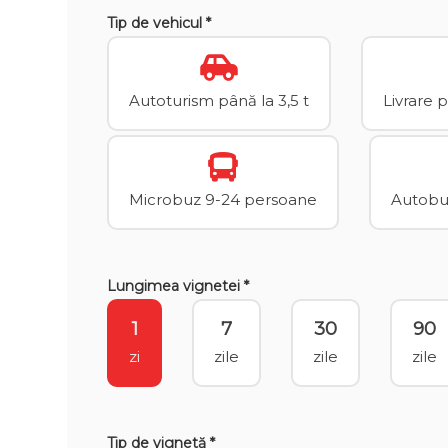
Tip de vehicul *
Autoturism până la 3,5 t
Livrare 
Microbuz 9-24 persoane
Autobuz
Lungimea vignetei *
1
7
30
90
zi
zile
zile
zile
Tip de vignetă *