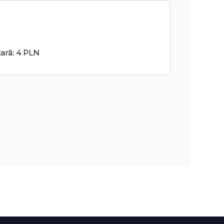
tară:
4 PLN