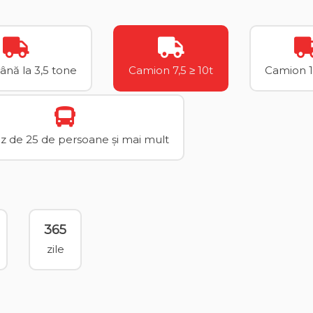
până la 3,5 tone
Camion 7,5 ≥ 10t
Camion 1
 de 25 de persoane și mai mult
365
zile