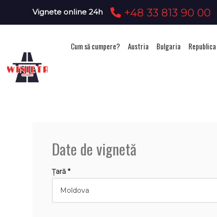
+48 33 813 90 00
Vignete online 24h
Cum să cumpere?
Austria
Bulgaria
Republica
Ac
Date de vignetă
Țară *