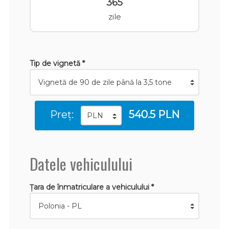
365
zile
Tip de vignetă *
Preț:
540.5 PLN
Datele vehiculului
Țara de înmatriculare a vehiculului *