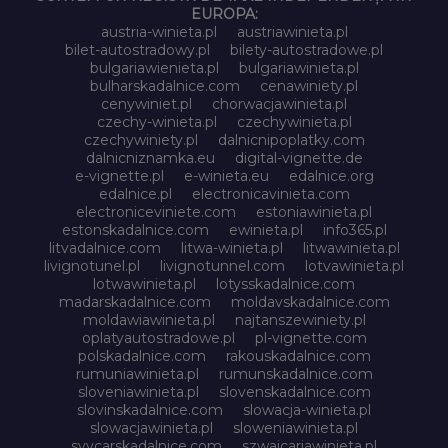
EUROPA:
austria-winieta.pl
austriawinieta.pl
bilet-autostradowy.pl
bilety-autostradowe.pl
bulgariawienieta.pl
bulgariawinieta.pl
bulharskadalnice.com
cenawiniety.pl
cenywiniet.pl
chorwacjawinieta.pl
czechy-winieta.pl
czechywinieta.pl
czechywiniety.pl
dalnicnipoplatky.com
dalnicniznamka.eu
digital-vignette.de
e-vignette.pl
e-winieta.eu
edalnice.org
edalnice.pl
electronicavinieta.com
electroniceviniete.com
estoniawinieta.pl
estonskadalnice.com
ewinieta.pl
info365.pl
litvadalnice.com
litwa-winieta.pl
litwawinieta.pl
livignotunel.pl
livignotunnel.com
lotvawinieta.pl
lotwawinieta.pl
lotysskadalnice.com
madarskadalnice.com
moldavskadalnice.com
moldawiawinieta.pl
najtanszewiniety.pl
oplatyautostradowe.pl
pl-vignette.com
polskadalnice.com
rakouskadalnice.com
rumuniawinieta.pl
rumunskadalnice.com
sloveniawinieta.pl
slovenskadalnice.com
slovinskadalnice.com
slowacja-winieta.pl
slowacjawinieta.pl
sloweniawinieta.pl
svycarskadalnice.com
szwajcariawinieta.pl