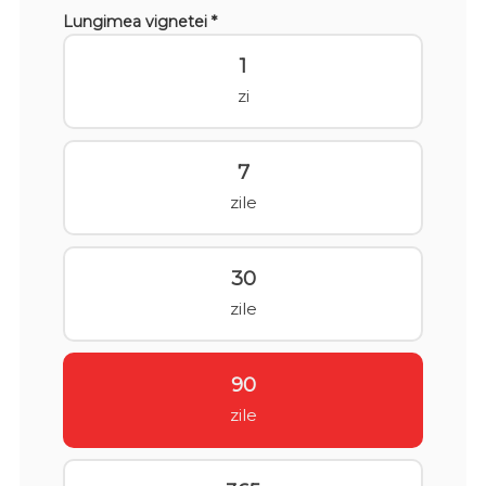
Lungimea vignetei *
1
zi
7
zile
30
zile
90
zile