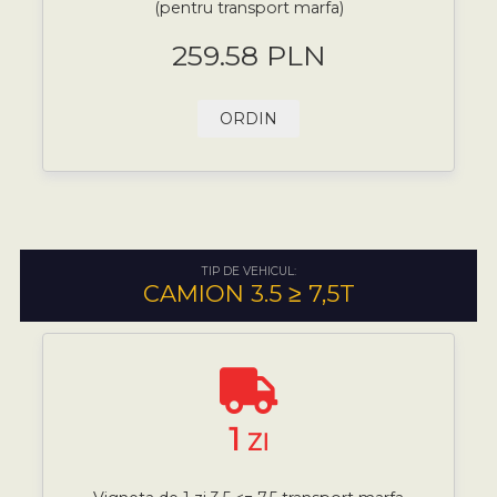
(pentru transport marfa)
259.58 PLN
ORDIN
TIP DE VEHICUL:
CAMION 3.5 ≥ 7,5T
1
ZI