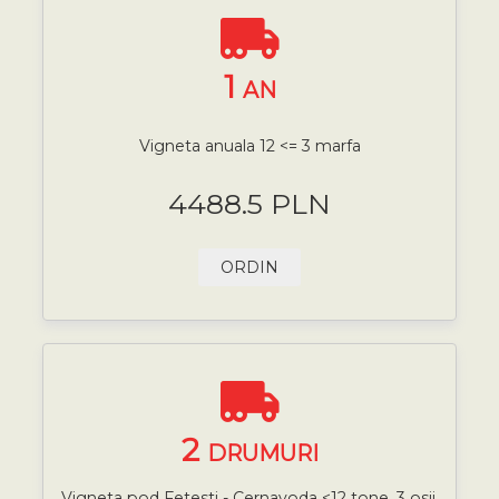
1
AN
Vigneta anuala 12 <= 3 marfa
4488.5 PLN
ORDIN
2
DRUMURI
Vigneta pod Fetesti - Cernavoda <12 tone, 3 osii,