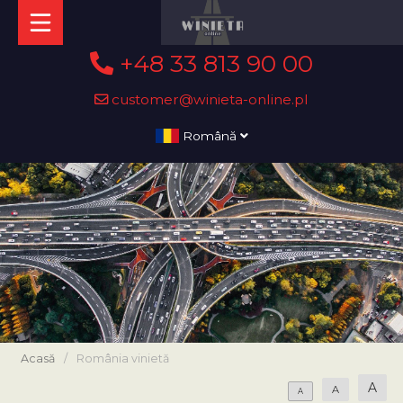
+48 33 813 90 00
customer@winieta-online.pl
Română
Acasă
/
România vinietă
A
A
A