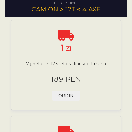
TIP DE VEHICUL:
CAMION ≥ 12T ≤ 4 AXE
1
ZI
Vigneta 1 zi 12 <= 4 osii transport marfa
189 PLN
ORDIN