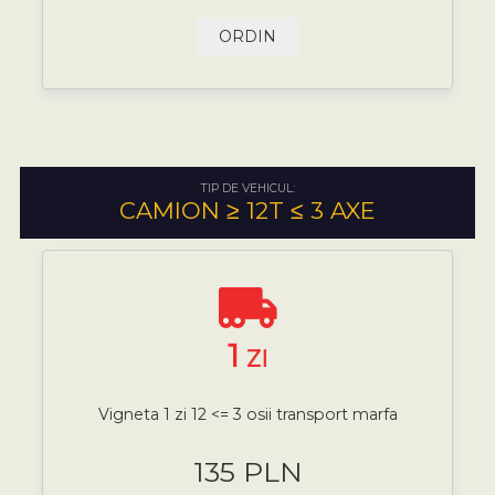
ORDIN
TIP DE VEHICUL:
CAMION ≥ 12T ≤ 3 AXE
1
ZI
Vigneta 1 zi 12 <= 3 osii transport marfa
135 PLN