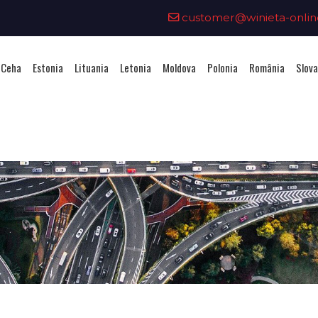
customer@winieta-onlin
 Ceha
Estonia
Lituania
Letonia
Moldova
Polonia
România
Slova