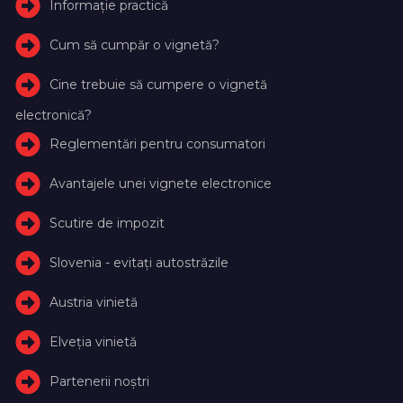
Informație practică
Cum să cumpăr o vignetă?
Cine trebuie să cumpere o vignetă
electronică?
Reglementări pentru consumatori
Avantajele unei vignete electronice
Scutire de impozit
Slovenia - evitați autostrăzile
Austria vinietă
Elveţia vinietă
Partenerii noștri