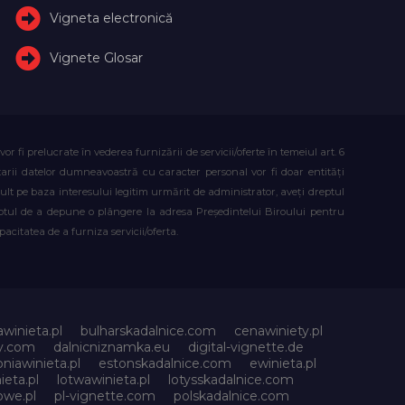
Vigneta electronică
Vignete Glosar
fi prelucrate în vederea furnizării de servicii/oferte în temeiul art. 6
atarii datelor dumneavoastră cu caracter personal vor fi doar entități
lt pe baza interesului legitim urmărit de administrator, aveți dreptul
reptul de a depune o plângere la adresa Președintelui Biroului pentru
citatea de a furniza servicii/oferta.
awinieta.pl
bulharskadalnice.com
cenawiniety.pl
ky.com
dalnicniznamka.eu
digital-vignette.de
niawinieta.pl
estonskadalnice.com
ewinieta.pl
ieta.pl
lotwawinieta.pl
lotysskadalnice.com
owe.pl
pl-vignette.com
polskadalnice.com