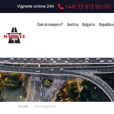
+48 33 813 90 00
Vignete online 24h
Cum să cumpere?
Austria
Bulgaria
Republica
Acasă
/
A lua legatura