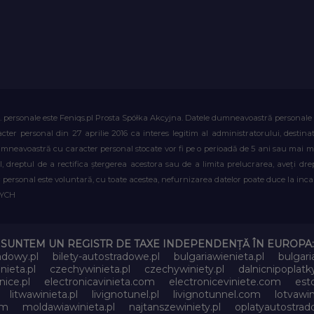
. personale este Feniqs.pl Prosta Spółka Akcyjna. Datele dumneavoastră personale vor 
acter personal din 27 aprilie 2016 ca interes legitim al administratorului, destin
dumneavoastră cu caracter personal stocate vor fi pe o perioadă de 5 ani sau mai mu
al, dreptul de a rectifica ștergerea acestora sau de a limita prelucrarea, aveți d
personal este voluntară, cu toate acestea, nefurnizarea datelor poate duce la incapa
WYCH
SUNTEM UN REGISTR DE TAXE INDEPENDENȚĂ ÎN EUROPA:
adowy.pl
bilety-autostradowe.pl
bulgariawienieta.pl
bulgari
nieta.pl
czechywinieta.pl
czechywiniety.pl
dalnicnipoplat
nice.pl
electronicavinieta.com
electroniceviniete.com
esto
litwawinieta.pl
livignotunel.pl
livignotunnel.com
lotvawin
om
moldawiawinieta.pl
najtanszewiniety.pl
oplatyautostrad