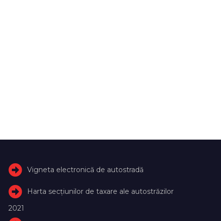
Vigneta electronică de autostradă
Harta secțiunilor de taxare ale autostrăzilor
2021