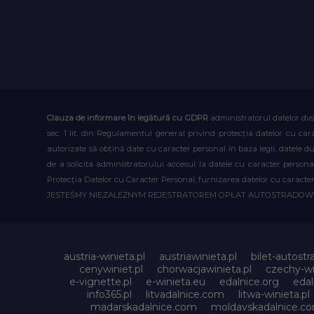
Clauza de informare în legătură cu GDPR
administratorul datelor dvs
sec. 1 lit. din Regulamentul general privind protecția datelor cu car
autorizate să obțină date cu caracter personal în baza legii, datele 
de a solicita administratorului accesul la datele cu caracter person
Protecția Datelor cu Caracter Personal, furnizarea datelor cu caracter 
JESTEŚMY NIEZALEŻNYM REJESTRATOREM OPŁAT AUTOSTRADO
austria-winieta.pl
austriawinieta.pl
bilet-autostr
cenywiniet.pl
chorwacjawinieta.pl
czechy-wi
e-vignette.pl
e-winieta.eu
edalnice.org
edal
info365.pl
litvadalnice.com
litwa-winieta.pl
madarskadalnice.com
moldavskadalnice.c