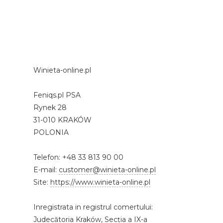
Winieta-online.pl
Feniqs.pl PSA
Rynek 28
31-010 KRAKÓW
POLONIA
Telefon: +48 33 813 90 00
E-mail:
customer@winieta-online.pl
Site:
https://www.winieta-online.pl
Inregistrata in registrul comertului:
Judecătoria Kraków, Secția a IX-a