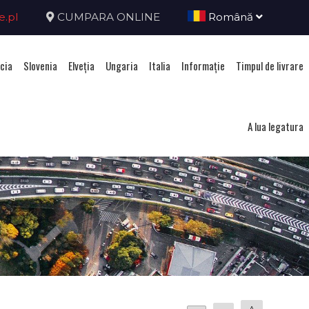
e.pl
CUMPARA ONLINE
Română
cia
Slovenia
Elveţia
Ungaria
Italia
Informație
Timpul de livrare
A lua legatura