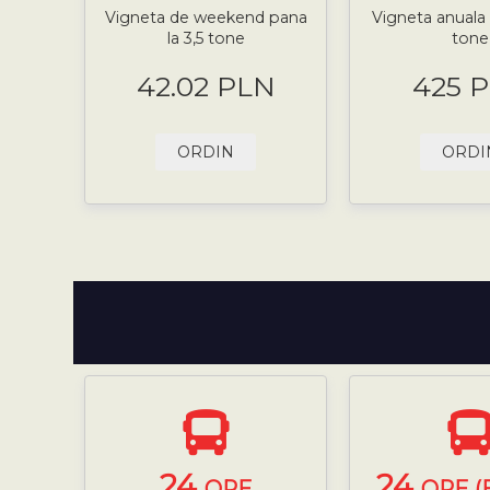
Vigneta de weekend pana
Vigneta anuala 
la 3,5 tone
tone
42.02 PLN
425 
ORDIN
ORDI
24
24
ORE
ORE (