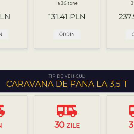
la 3,5 tone
3
PLN
131.41 PLN
237
N
ORDIN
TIP DE VEHICUL:
CARAVANA DE PANA LA 3,5 T
30
N
ZILE