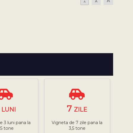
A
A
A
3
7
LUNI
ZILE
e 3 luni pana la
Vigneta de 7 zile pana la
,5 tone
3,5 tone