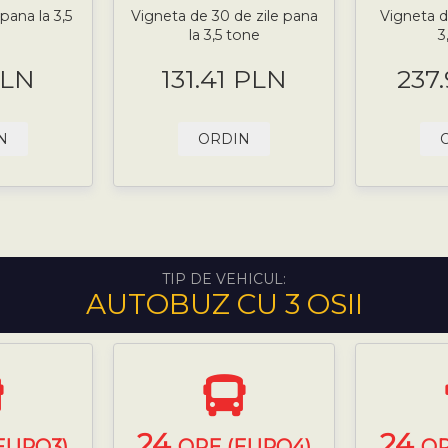
pana la 3,5
Vigneta de 30 de zile pana
Vigneta d
la 3,5 tone
3
PLN
131.41 PLN
237
N
ORDIN
TIP DE VEHICUL:
AUTOBUZ CU 3 OSII
24
24
EURO3)
ORE (EURO4)
OR