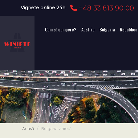
+48 33 813 90 00
Vignete online 24h
Cum să cumpere?
Austria
Bulgaria
Republica
Acasă
/
Bulgaria vinietă