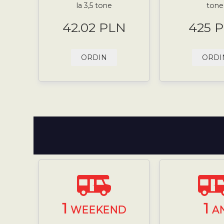
la 3,5 tone
tone
42.02 PLN
425 
ORDIN
ORDI
1
1
WEEKEND
A