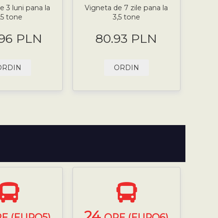
e 3 luni pana la
Vigneta de 7 zile pana la
,5 tone
3,5 tone
.96 PLN
80.93 PLN
ORDIN
ORDIN
24
E (EURO5)
ORE (EURO6)