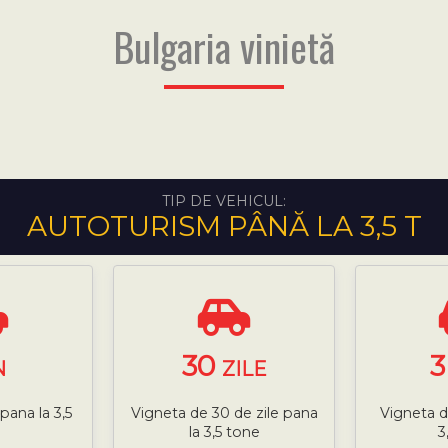
Bulgaria vinietă
TIP DE VEHICUL:
AUTOTURISM PÂNĂ LA 3,5 T
30
N
ZILE
pana la 3,5
Vigneta de 30 de zile pana
Vigneta d
la 3,5 tone
3