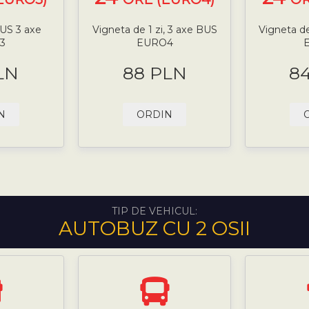
BUS 3 axe
Vigneta de 1 zi, 3 axe BUS
Vigneta de
3
EURO4
LN
88 PLN
8
N
ORDIN
TIP DE VEHICUL:
AUTOBUZ CU 2 OSII