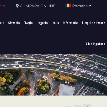
e.pl
CUMPARA ONLINE
Română
cia
Slovenia
Elveţia
Ungaria
Italia
Informație
Timpul de livrare
A lua legatura