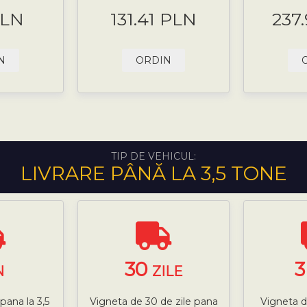
PLN
131.41 PLN
237
N
ORDIN
TIP DE VEHICUL:
LIVRARE PÂNĂ LA 3,5 TONE
30
N
ZILE
pana la 3,5
Vigneta de 30 de zile pana
Vigneta d