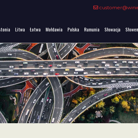
customer@winiet
stonia
Litwa
Łotwa
Mołdawia
Polska
Rumunia
Słowacja
Słowen