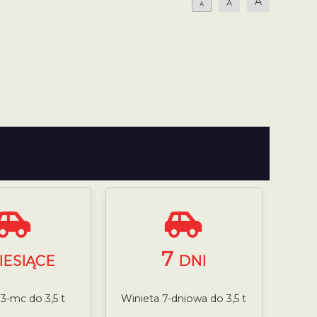
A
A
A
7
IESIĄCE
DNI
 3-mc do 3,5 t
Winieta 7-dniowa do 3,5 t