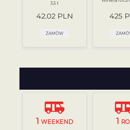
Winieta roczna
3,5 t
42.02 PLN
425 
ZAMÓW
ZAM
1
1
WEEKEND
RO