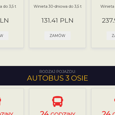
 do 3,5 t
Winieta 30-dniowa do 3,5 t
Winieta
PLN
131.41 PLN
237
ÓW
ZAMÓW
Z
RODZAJ POJAZDU:
AUTOBUS 3 OSIE
24
24
ZINY
GODZINY