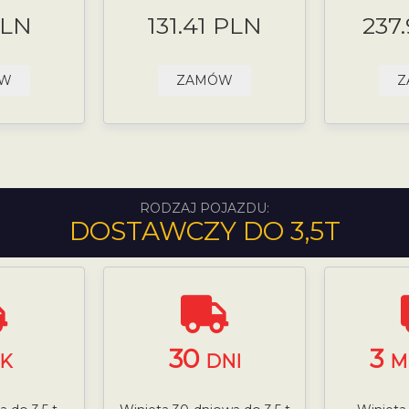
PLN
131.41 PLN
237
ÓW
ZAMÓW
Z
RODZAJ POJAZDU:
DOSTAWCZY DO 3,5T
30
3
K
DNI
M