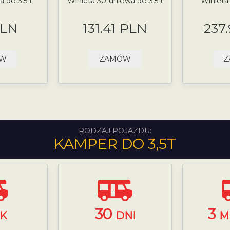
 do 3,5 t
Winieta 30-dniowa do 3,5 t
Winieta
PLN
131.41 PLN
237
ÓW
ZAMÓW
Z
RODZAJ POJAZDU:
KAMPER DO 3,5T
30
3
K
DNI
M