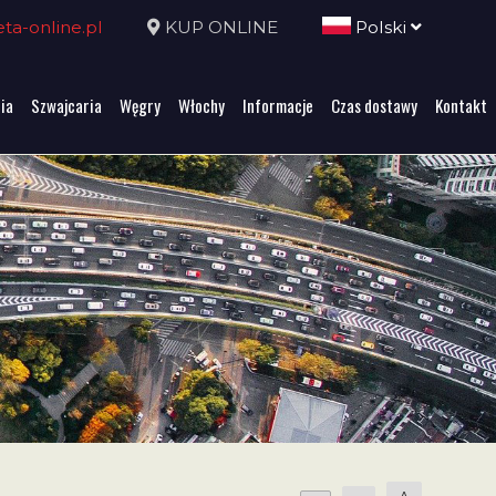
a-online.pl
KUP ONLINE
Polski
ia
Szwajcaria
Węgry
Włochy
Informacje
Czas dostawy
Kontakt