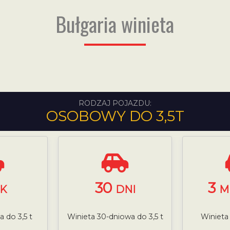
Bułgaria winieta
RODZAJ POJAZDU:
OSOBOWY DO 3,5T
30
3
K
DNI
M
 do 3,5 t
Winieta 30-dniowa do 3,5 t
Winieta