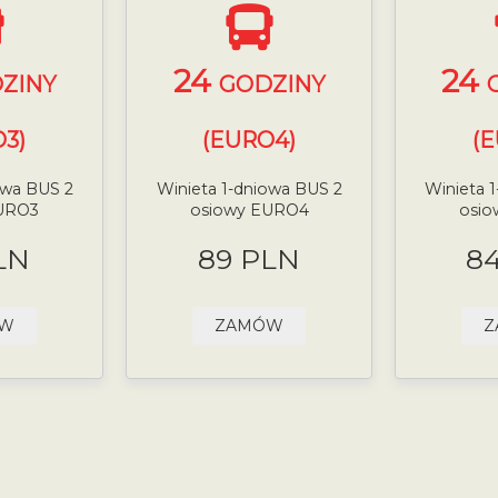
24
24
ZINY
GODZINY
3)
(EURO4)
(
owa BUS 2
Winieta 1-dniowa BUS 2
Winieta 
URO3
osiowy EURO4
osi
LN
89 PLN
8
ÓW
ZAMÓW
Z