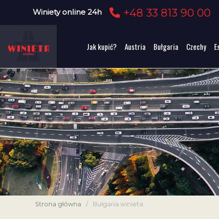
+48 33 813 90 00
Winiety online 24h
Jak kupić?
Austria
Bułgaria
Czechy
E
Strona główna
/
Bułgaria winieta