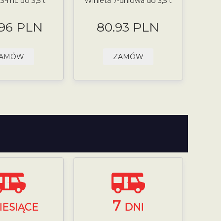
 3-mc do 3,5 t
Winieta 7-dniowa do 3,5 t
.96 PLN
80.93 PLN
AMÓW
ZAMÓW
7
IESIĄCE
DNI