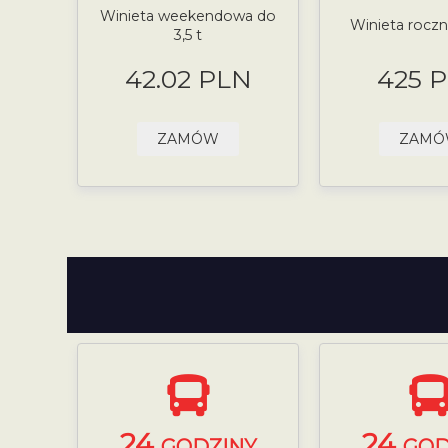
Winieta weekendowa do
Winieta roczna
3,5 t
42.02 PLN
425 
ZAMÓW
ZAM
24
24
GODZINY
GOD