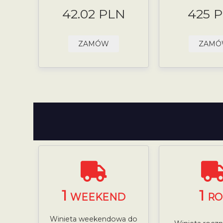
42.02 PLN
425 
ZAMÓW
ZAM
1
1
WEEKEND
RO
Winieta weekendowa do