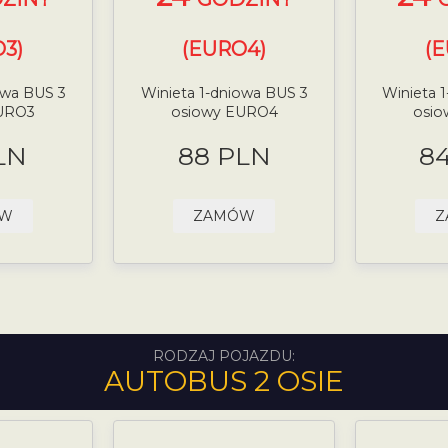
3)
(EURO4)
(
owa BUS 3
Winieta 1-dniowa BUS 3
Winieta 
URO3
osiowy EURO4
osi
LN
88 PLN
8
ÓW
ZAMÓW
Z
RODZAJ POJAZDU:
AUTOBUS 2 OSIE