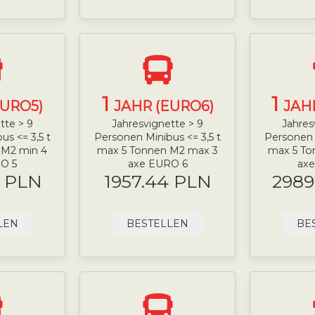
1
1
EURO5)
JAHR (EURO6)
JAH
tte > 9
Jahresvignette > 9
Jahres
us <= 3,5 t
Personen Minibus <= 3,5 t
Personen M
 M2 min 4
max 5 Tonnen M2 max 3
max 5 To
O 5
axe EURO 6
ax
9 PLN
1957.44 PLN
2989
LEN
BESTELLEN
BE