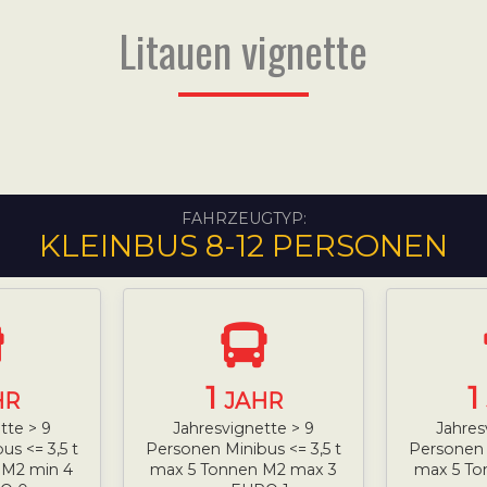
Litauen vignette
FAHRZEUGTYP:
KLEINBUS 8-12 PERSONEN
1
1
HR
JAHR
tte > 9
Jahresvignette > 9
Jahres
us <= 3,5 t
Personen Minibus <= 3,5 t
Personen M
 M2 min 4
max 5 Tonnen M2 max 3
max 5 To