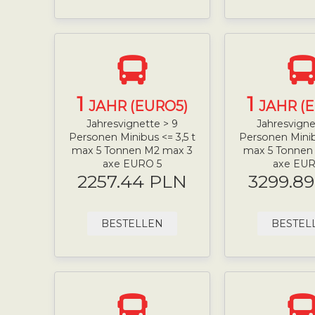
1
1
JAHR (EURO5)
JAHR (
Jahresvignette > 9
Jahresvigne
Personen Minibus <= 3,5 t
Personen Minib
max 5 Tonnen M2 max 3
max 5 Tonnen
axe EURO 5
axe EUR
2257.44 PLN
3299.8
BESTELLEN
BESTEL