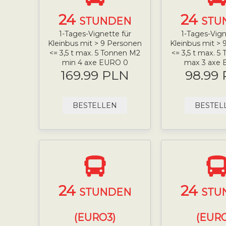
24
24
STUNDEN
STU
1-Tages-Vignette für
1-Tages-Vign
Kleinbus mit > 9 Personen
Kleinbus mit >
<= 3,5 t max. 5 Tonnen M2
<= 3,5 t max. 
min 4 axe EURO 0
max 3 axe 
169.99 PLN
98.99
BESTELLEN
BESTEL
24
24
STUNDEN
STU
(EURO3)
(EURO