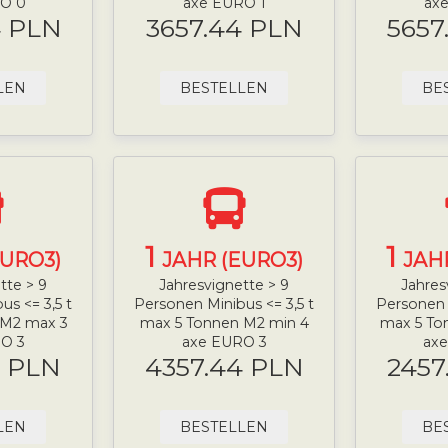
O 0
axe EURO 1
ax
4 PLN
3657.44 PLN
5657
LEN
BESTELLEN
BE
1
1
EURO3)
JAHR (EURO3)
JAH
tte > 9
Jahresvignette > 9
Jahres
us <= 3,5 t
Personen Minibus <= 3,5 t
Personen M
 M2 max 3
max 5 Tonnen M2 min 4
max 5 To
O 3
axe EURO 3
ax
4 PLN
4357.44 PLN
2457
LEN
BESTELLEN
BE