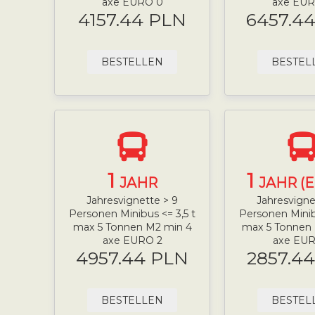
axe EURO 0
axe EUR
4157.44 PLN
6457.4
BESTELLEN
BESTEL
1
1
JAHR
JAHR (
Jahresvignette > 9
Jahresvigne
Personen Minibus <= 3,5 t
Personen Minib
max 5 Tonnen M2 min 4
max 5 Tonnen
axe EURO 2
axe EUR
4957.44 PLN
2857.4
BESTELLEN
BESTEL