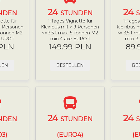
24
24
NDEN
STUNDEN
ette für
1-Tages-Vignette für
1-Tages
 9 Personen
Kleinbus mit > 9 Personen
Kleinbus m
5 Tonnen M2
<= 3,5 t max. 5 Tonnen M2
<= 3,5 t m
EURO 1
min 4 axe EURO 1
max 3
 PLN
149.99 PLN
89.
LEN
BESTELLEN
BE
24
24
NDEN
STUNDEN
3)
(EURO4)
(E