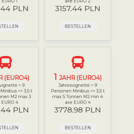
e EURO 1
axe EURO 2
.44 PLN
3157.44 PLN
STELLEN
BESTELLEN
1
R (EURO4)
JAHR (EURO4)
vignette > 9
Jahresvignette > 9
inibus <= 3,5 t
Personen Minibus <= 3,5 t
nnen M2 max 3
max 5 Tonnen M2 min 4
e EURO 4
axe EURO 4
.44 PLN
3778.98 PLN
STELLEN
BESTELLEN