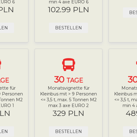
EURO 6
min 4 axe EURO 6
 PLN
102.99 PLN
BE
LEN
BESTELLEN
30
3
AGE
TAGE
tte für
Monatsvignette für
Monats
 9 Personen
Kleinbus mit > 9 Personen
Kleinbus m
5 Tonnen M2
<= 3,5 t, max. 5 Tonnen M2
<= 3,5 t, 
EURO 1
max 3 axe EURO 2
min 4
PLN
329 PLN
48
LEN
BESTELLEN
BE