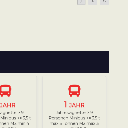
A
A
A
1
JAHR
JAHR
vignette > 9
Jahresvignette > 9
inibus <= 3,5 t
Personen Minibus <= 3,5 t
nnen M2 min 4
max 5 Tonnen M2 max 3