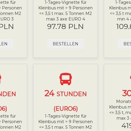
ette für
1-Tages-Vignette für
1-Tages
 9 Personen
Kleinbus mit > 9 Personen
Kleinbus m
5 Tonnen M2
<= 3,5 t max. 5 Tonnen M2
<= 3,5 t m
EURO 3
max 3 axe EURO 4
min 4
 PLN
97.78 PLN
109
LEN
BESTELLEN
BE
24
3
NDEN
STUNDEN
Monats
Kleinbus m
6)
(EURO6)
<= 3,5 t, 
ette für
1-Tages-Vignette für
max 3
 9 Personen
Kleinbus mit > 9 Personen
41
5 Tonnen M2
<= 3,5 t max. 5 Tonnen M2