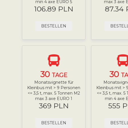
min 4 axe EURO 5
max 3 axe 
106.89 PLN
87.34
BESTELLEN
BESTEL
30
30
TAGE
T
Monatsvignette für
Monatsvigne
Kleinbus mit > 9 Personen
Kleinbus mit >
<= 3,5 t, max. 5 Tonnen M2
<= 3,5 t, max. 
max 3 axe EURO 1
min 4 axe 
369 PLN
555 
BESTELLEN
BESTEL