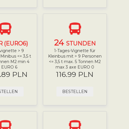
24
R (EURO6)
STUNDEN
vignette > 9
1-Tages-Vignette für
inibus <= 3,5 t
Kleinbus mit > 9 Personen
nnen M2 min 4
<= 3,5 t max. 5 Tonnen M2
e EURO 6
max 3 axe EURO 0
.89 PLN
116.99 PLN
STELLEN
BESTELLEN