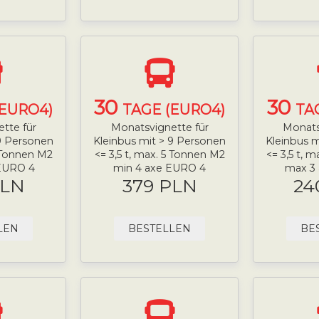
30
30
(EURO4)
TAGE (EURO4)
TA
tte für
Monatsvignette für
Monats
 9 Personen
Kleinbus mit > 9 Personen
Kleinbus m
5 Tonnen M2
<= 3,5 t, max. 5 Tonnen M2
<= 3,5 t, 
EURO 4
min 4 axe EURO 4
max 3
PLN
379 PLN
24
LEN
BESTELLEN
BE