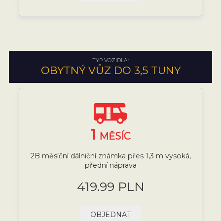
TYP VOZIDLA:
OBYTNÝ VŮZ DO 3,5 TUNY
1
MĚSÍC
2B měsíční dálniční známka přes 1,3 m vysoká,
přední náprava
419.99 PLN
OBJEDNAT