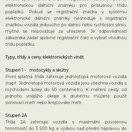
elektronickou dálniční známku pro příslušnou třídu
poplatků. Pokud se registrační značka v systému
elektronické dálniční známky neshoduje s registrační
značkou vozidla jedoucího po dálnici nebo rychlostní silnici,
mýtné se nepovažuje za uhrazené. Je odpovědností
zákazníka zadat správné registrační číslo a vybrat vhodnou
třídu poplatku.
Typy, třídy a ceny elektronických vinět
Stupeň 1 - motocykly a skútry
První splatná třída zahrnuje jednostopá motorová vozidla
(např. Jednostopá motorová vozidla jsou všechna vozidla s
rozchodem kolejí do 50 centimetrů. K měření cesty od
jednoho vnějšího okraje k druhému můžete použít
svinovací metr nebo krejčovské metr.
Stupeň 2A
Třída 2A zahrnuje vozidla s maximální povolenou
hmotností do 3 500 kg a výškou nad přední nápravou do