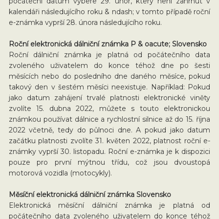
počáteční datum vybere 29. únor, který není zahrnut v
kalendáři následujícího roku & ndash; v tomto případě roční
e-známka vyprší 28. února následujícího roku.
Roční elektronická dálniční známka P & oacute; Slovensko
Roční dálniční známka je platná od počátečního data
zvoleného uživatelem do konce téhož dne po šesti
měsících nebo do posledního dne daného měsíce, pokud
takový den v šestém měsíci neexistuje. Například: Pokud
jako datum zahájení trvalé platnosti elektronické viněty
zvolíte 15. dubna 2022, můžete s touto elektronickou
známkou používat dálnice a rychlostní silnice až do 15. října
2022 včetně, tedy do půlnoci dne. A pokud jako datum
začátku platnosti zvolíte 31. květen 2022, platnost roční e-
známky vyprší 30. listopadu. Roční e-známka je k dispozici
pouze pro první mýtnou třídu, což jsou dvoustopá
motorová vozidla (motocykly).
Měsíční elektronická dálniční známka Slovensko
Elektronická měsíční dálniční známka je platná od
počátečního data zvoleného uživatelem do konce téhož