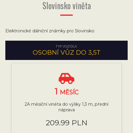
Slovinsko viněta
Elektronické dálniční známky pro Slovinsko:
TYP VOZIDLA:
OSOBNÍ VŮZ DO 3,5T
1
MĚSÍC
2A měsíční viněta do výšky 1,3 m, přední
náprava
209.99 PLN