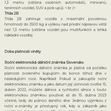
1,3 metru (většina osobních automobilů, minivanů,
terénních vozidel, SUV a pick-upů). < br />
Třída 2B
Třída 2B zahrnuje vozidla s maximální povolenou
hmotností do 3500 kg a výškou nad přední nápravou větší
než 1,3 metru (většina vozidel jsou multifunkční a lehká
nákladní vozidla).
Doba platnosti viněty
Roční elektronická dálniční známka Slovensko
Roční elektronická dálniční známka je platná od počátku
platnosti zvoleného kupujícím do konce téhož dne v
následujícím roce. Například: Pokud si zakoupíte roční
elektronickou známku a jako datum její účinnosti zvolíte 15.
duben 2022, můžete dálnice a rychlostní silnice s touto
elektronickou známkou používat až do 15. dubna 2023
včetně, tedy do půlnoci daného dne. Jedinou výjimkou z
roční e-známky je přestupný rok, kdy si zákazník jako