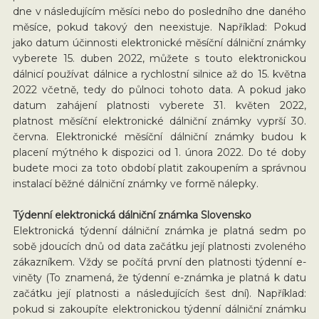
dne v následujícím měsíci nebo do posledního dne daného
měsíce, pokud takový den neexistuje. Například: Pokud
jako datum účinnosti elektronické měsíční dálniční známky
vyberete 15. duben 2022, můžete s touto elektronickou
dálnicí používat dálnice a rychlostní silnice až do 15. května
2022 včetně, tedy do půlnoci tohoto data. A pokud jako
datum zahájení platnosti vyberete 31. květen 2022,
platnost měsíční elektronické dálniční známky vyprší 30.
června. Elektronické měsíční dálniční známky budou k
placení mýtného k dispozici od 1. února 2022. Do té doby
budete moci za toto období platit zakoupením a správnou
instalací běžné dálniční známky ve formě nálepky.
Týdenní elektronická dálniční známka Slovensko
Elektronická týdenní dálniční známka je platná sedm po
sobě jdoucích dnů od data začátku její platnosti zvoleného
zákazníkem. Vždy se počítá první den platnosti týdenní e-
viněty (To znamená, že týdenní e-známka je platná k datu
začátku její platnosti a následujících šest dní). Například:
pokud si zakoupíte elektronickou týdenní dálniční známku