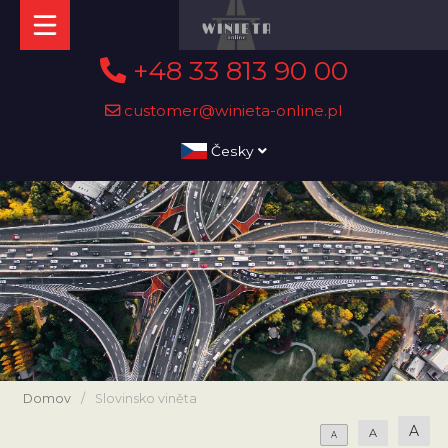
+48 33 813 90 00
customer@winieta-online.pl
Česky
Domov
/
Slovinsko viněta
A
A
A