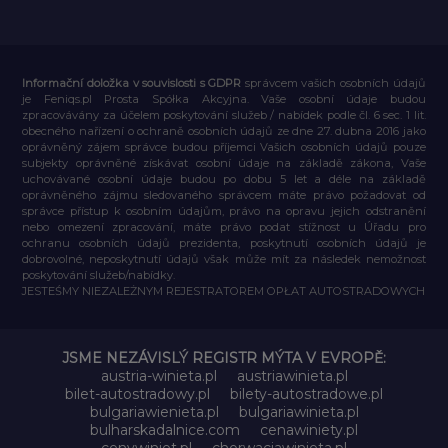
Informační doložka v souvislosti s GDPR
správcem vašich osobních údajů
je Feniqs.pl Prosta Spółka Akcyjna. Vaše osobní údaje budou
zpracovávány za účelem poskytování služeb / nabídek podle čl. 6 sec. 1 lit.
obecného nařízení o ochraně osobních údajů ze dne 27. dubna 2016 jako
oprávněný zájem správce budou příjemci Vašich osobních údajů pouze
subjekty oprávněné získávat osobní údaje na základě zákona, Vaše
uchovávané osobní údaje budou po dobu 5 let a déle na základě
oprávněného zájmu sledovaného správcem máte právo požadovat od
správce přístup k osobním údajům, právo na opravu jejich odstranění
nebo omezení zpracování, máte právo podat stížnost u Úřadu pro
ochranu osobních údajů prezidenta, poskytnutí osobních údajů je
dobrovolné, neposkytnutí údajů však může mít za následek nemožnost
poskytování služeb/nabídky.
JESTEŚMY NIEZALEŻNYM REJESTRATOREM OPŁAT AUTOSTRADOWYCH
JSME NEZÁVISLÝ REGISTR MÝTA V EVROPĚ:
austria-winieta.pl
austriawinieta.pl
bilet-autostradowy.pl
bilety-autostradowe.pl
bulgariawienieta.pl
bulgariawinieta.pl
bulharskadalnice.com
cenawiniety.pl
cenywiniet.pl
chorwacjawinieta.pl