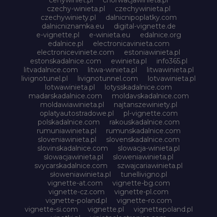
czechy-winieta.pl
czechywinieta.pl
czechywiniety.pl
dalnicnipoplatky.com
dalnicniznamka.eu
digital-vignette.de
e-vignette.pl
e-winieta.eu
edalnice.org
edalnice.pl
electronicavinieta.com
electroniceviniete.com
estoniawinieta.pl
estonskadalnice.com
ewinieta.pl
info365.pl
litvadalnice.com
litwa-winieta.pl
litwawinieta.pl
livignotunel.pl
livignotunnel.com
lotvawinieta.pl
lotwawinieta.pl
lotysskadalnice.com
madarskadalnice.com
moldavskadalnice.com
moldawiawinieta.pl
najtanszewiniety.pl
oplatyautostradowe.pl
pl-vignette.com
polskadalnice.com
rakouskadalnice.com
rumuniawinieta.pl
rumunskadalnice.com
sloveniawinieta.pl
slovenskadalnice.com
slovinskadalnice.com
slowacja-winieta.pl
slowacjawinieta.pl
sloweniawinieta.pl
svycarskadalnice.com
szwajcariawinieta.pl
słoweniawinieta.pl
tunellivigno.pl
vignette-at.com
vignette-bg.com
vignette-cz.com
vignette-pl.com
vignette-poland.pl
vignette-ro.com
vignette-si.com
vignette.pl
vignettepoland.pl