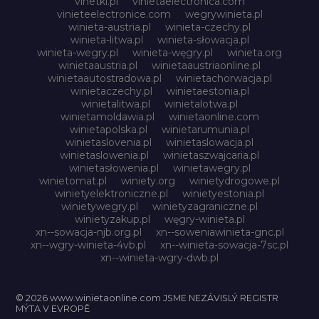
vinetki.pl
vinietaelectronica.com
vinieteelectronice.com
wegrywinieta.pl
winieta-austria.pl
winieta-czechy.pl
winieta-litwa.pl
winieta-słowacja.pl
winieta-wegry.pl
winieta-węgry.pl
winieta.org
winietaaustria.pl
winietaaustriaonline.pl
winietaautostradowa.pl
winietachorwacja.pl
winietaczechy.pl
winietaestonia.pl
winietalitwa.pl
winietalotwa.pl
winietamoldawia.pl
winietaonline.com
winietapolska.pl
winietarumunia.pl
winietaslovenia.pl
winietaslowacja.pl
winietaslowenia.pl
winietaszwajcaria.pl
winietasłowenia.pl
winietawegry.pl
winietomat.pl
winiety.org
winietydrogowe.pl
winietyelektroniczne.pl
winietyestonia.pl
winietywegry.pl
winietyzagraniczne.pl
winietyzakup.pl
węgry-winieta.pl
xn--sowacja-njb.org.pl
xn--soweniawinieta-gnc.pl
xn--wgry-winieta-4vb.pl
xn--winieta-sowacja-7sc.pl
xn--winieta-wgry-dwb.pl
© 2026 www.winietaonline.com JSME NEZÁVISLÝ REGISTR
MÝTA V EVROPĚ