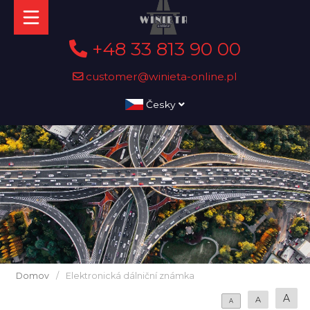
+48 33 813 90 00
customer@winieta-online.pl
Česky
Domov
/
Elektronická dálniční známka
A
A
A