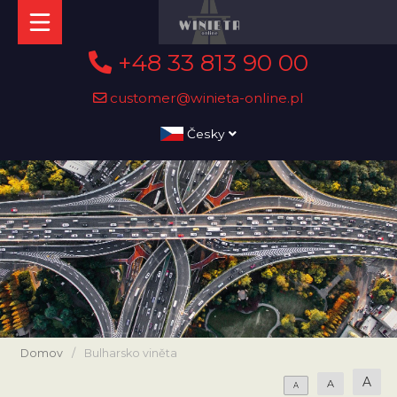
+48 33 813 90 00
customer@winieta-online.pl
Česky
Domov
/
Bulharsko viněta
A
A
A