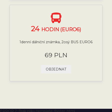
24
HODIN (EURO6)
1denní dálniční známka, 2osý BUS EURO6
69 PLN
OBJEDNAT
ERROR 2: Brak pliku template: footer_html