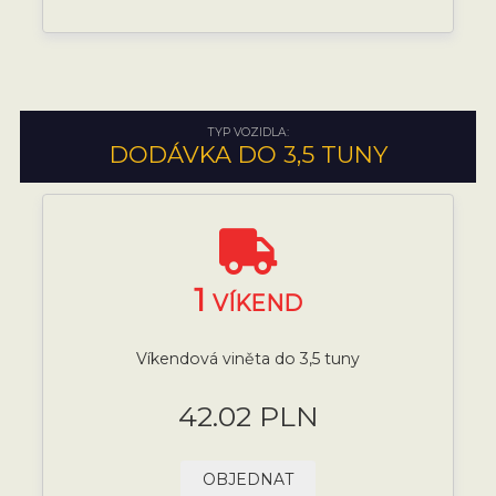
TYP VOZIDLA:
DODÁVKA DO 3,5 TUNY
1
VÍKEND
Víkendová viněta do 3,5 tuny
42.02 PLN
OBJEDNAT