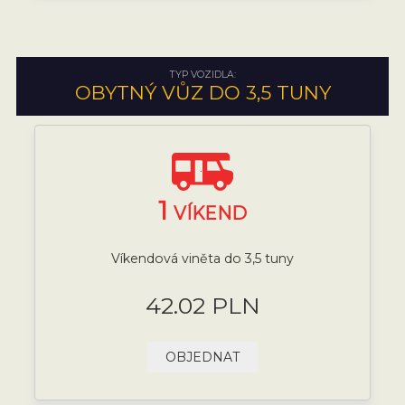
TYP VOZIDLA:
OBYTNÝ VŮZ DO 3,5 TUNY
1
VÍKEND
Víkendová viněta do 3,5 tuny
42.02 PLN
OBJEDNAT