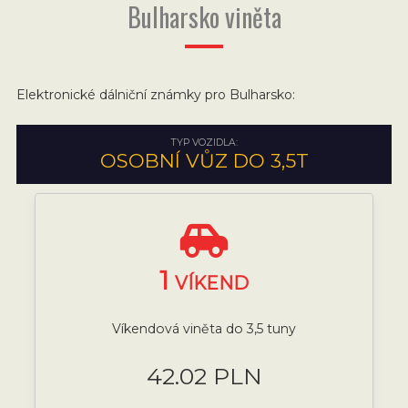
Bulharsko viněta
Elektronické dálniční známky pro Bulharsko:
TYP VOZIDLA:
OSOBNÍ VŮZ DO 3,5T
1
VÍKEND
Víkendová viněta do 3,5 tuny
42.02 PLN