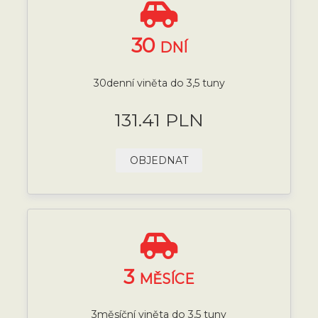
30
DNÍ
30denní viněta do 3,5 tuny
131.41 PLN
OBJEDNAT
3
MĚSÍCE
3měsíční viněta do 3,5 tuny