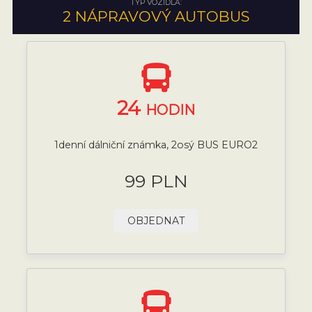
TYP VOZIDLA:
2 NÁPRAVOVÝ AUTOBUS
24
HODIN
1denní dálniční známka, 2osý BUS EURO2
99 PLN
OBJEDNAT