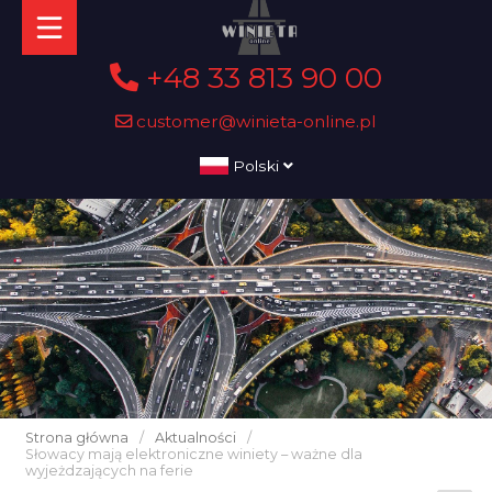
+48 33 813 90 00
customer@winieta-online.pl
Polski
Strona główna
/
Aktualności
/
Słowacy mają elektroniczne winiety – ważne dla
wyjeżdzających na ferie