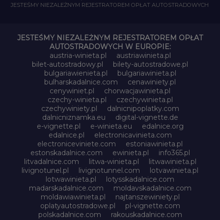
JESTEŚMY NIEZALEŻNYM REJESTRATOREM OPŁAT AUTOSTRADOWYCH
JESTEŚMY NIEZALEŻNYM REJESTRATOREM OPŁAT
AUTOSTRADOWYCH W EUROPIE:
austria-winieta.pl
austriawinieta.pl
bilet-autostradowy.pl
bilety-autostradowe.pl
bulgariawienieta.pl
bulgariawinieta.pl
bulharskadalnice.com
cenawiniety.pl
cenywiniet.pl
chorwacjawinieta.pl
czechy-winieta.pl
czechywinieta.pl
czechywiniety.pl
dalnicnipoplatky.com
dalnicniznamka.eu
digital-vignette.de
e-vignette.pl
e-winieta.eu
edalnice.org
edalnice.pl
electronicavinieta.com
electroniceviniete.com
estoniawinieta.pl
estonskadalnice.com
ewinieta.pl
info365.pl
litvadalnice.com
litwa-winieta.pl
litwawinieta.pl
livignotunel.pl
livignotunnel.com
lotvawinieta.pl
lotwawinieta.pl
lotysskadalnice.com
madarskadalnice.com
moldavskadalnice.com
moldawiawinieta.pl
najtanszewiniety.pl
oplatyautostradowe.pl
pl-vignette.com
polskadalnice.com
rakouskadalnice.com