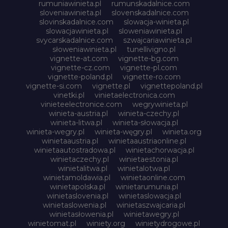
rumuniawinieta.pl
rumunskadalnice.com
sloveniawinieta.pl
slovenskadalnice.com
slovinskadalnice.com
slowacja-winieta.pl
slowacjawinieta.pl
sloweniawinieta.pl
svycarskadalnice.com
szwajcariawinieta.pl
słoweniawinieta.pl
tunellivigno.pl
vignette-at.com
vignette-bg.com
vignette-cz.com
vignette-pl.com
vignette-poland.pl
vignette-ro.com
vignette-si.com
vignette.pl
vignettepoland.pl
vinetki.pl
vinietaelectronica.com
vinieteelectronice.com
wegrywinieta.pl
winieta-austria.pl
winieta-czechy.pl
winieta-litwa.pl
winieta-słowacja.pl
winieta-wegry.pl
winieta-węgry.pl
winieta.org
winietaaustria.pl
winietaaustriaonline.pl
winietaautostradowa.pl
winietachorwacja.pl
winietaczechy.pl
winietaestonia.pl
winietalitwa.pl
winietalotwa.pl
winietamoldawia.pl
winietaonline.com
winietapolska.pl
winietarumunia.pl
winietaslovenia.pl
winietaslowacja.pl
winietaslowenia.pl
winietaszwajcaria.pl
winietasłowenia.pl
winietawegry.pl
winietomat.pl
winiety.org
winietydrogowe.pl