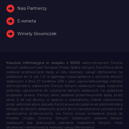
Nasi Partnerzy
E-winieta
Winiety Słowniczek
Klauzula informacyjna w związku z RODO
administratorem Pani(a)
danych osobowych jest Feniqs.pl Prosta Spółka Akcyjna. Pani/Pana dane
osobowe przetwarzane będą w celu realizacji usług/ ofertowania na
podstawie art. 6 ust. 1 lit. b ogólnego rozporządzenia o ochronie danych
osobowych z dnia 27 kwietnia 2016 r. jako usprawiedliwionego interesu
administratora, odbiorcami Pani(a) danych osobowych będą wyłącznie
podmioty uprawnione do uzyskania danych osobowych na podstawie
przepisów prawa, Pani(a) dane osobowe przechowywane będą przez
okres 5 lat lub dłuższy w oparciu o uzasadniony interes realizowany
przez administratora, posiada Pan(i) prawo do żądania od administratora
dostępu do danych osobowych, prawo do ich sprostowania usunięcia lub
ograniczenia przetwarzania, ma Pan(i) prawo wniesienia skargi do
Prezesa Urzędu Ochrony Danych Osobowych, podanie danych
osobowych jest dobrowolne, jednakże niepodanie danych może
skutkować niemożliwością realizacji usług /ofertowania.