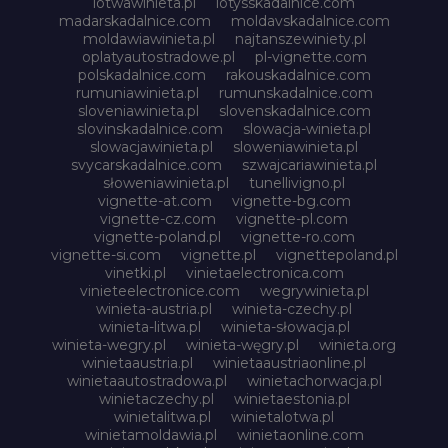
lotwawinieta.pl
lotysskadalnice.com
madarskadalnice.com
moldavskadalnice.com
moldawiawinieta.pl
najtanszewiniety.pl
oplatyautostradowe.pl
pl-vignette.com
polskadalnice.com
rakouskadalnice.com
rumuniawinieta.pl
rumunskadalnice.com
sloveniawinieta.pl
slovenskadalnice.com
slovinskadalnice.com
slowacja-winieta.pl
slowacjawinieta.pl
sloweniawinieta.pl
svycarskadalnice.com
szwajcariawinieta.pl
słoweniawinieta.pl
tunellivigno.pl
vignette-at.com
vignette-bg.com
vignette-cz.com
vignette-pl.com
vignette-poland.pl
vignette-ro.com
vignette-si.com
vignette.pl
vignettepoland.pl
vinetki.pl
vinietaelectronica.com
vinieteelectronice.com
wegrywinieta.pl
winieta-austria.pl
winieta-czechy.pl
winieta-litwa.pl
winieta-słowacja.pl
winieta-wegry.pl
winieta-węgry.pl
winieta.org
winietaaustria.pl
winietaaustriaonline.pl
winietaautostradowa.pl
winietachorwacja.pl
winietaczechy.pl
winietaestonia.pl
winietalitwa.pl
winietalotwa.pl
winietamoldawia.pl
winietaonline.com