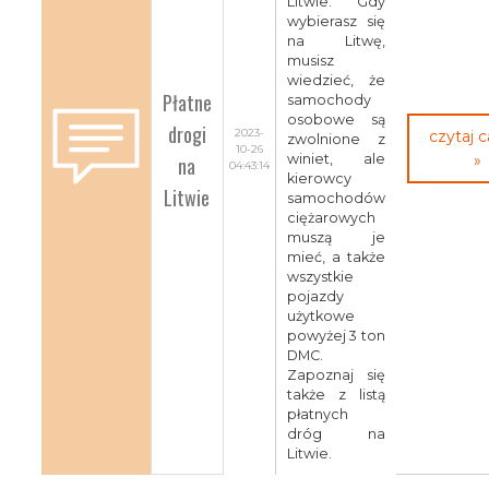
Litwie. Gdy
wybierasz się
na Litwę,
musisz
wiedzieć, że
Płatne
samochody
osobowe są
drogi
2023-
czytaj 
zwolnione z
10-26
na
winiet, ale
»
04:43:14
kierowcy
Litwie
samochodów
ciężarowych
muszą je
mieć, a także
wszystkie
pojazdy
użytkowe
powyżej 3 ton
DMC.
Zapoznaj się
także z listą
płatnych
dróg na
Litwie.