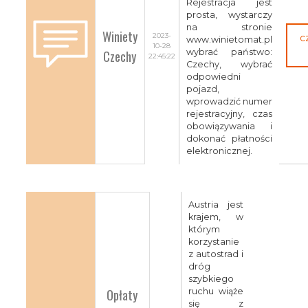
Rejestracja jest
prosta, wystarczy
na stronie
Winiety
2023-
c
www.winietomat.pl
10-28
Czechy
wybrać państwo:
22:45:22
Czechy, wybrać
odpowiedni
pojazd,
wprowadzić numer
rejestracyjny, czas
obowiązywania i
dokonać płatności
elektronicznej.
Austria jest
krajem, w
którym
korzystanie
z autostrad i
dróg
szybkiego
Opłaty
ruchu wiąże
się z