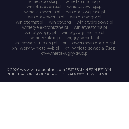
winietapolska.pl
winietarumunia.pl
winietaslovenia.pl
winietaslowacja.pl
winietaslowenia.pl
winietaszwajcaria.pl
winietasłowenia.pl
winietawegry.pl
winietomat.pl
winiety.org
winietydrogowe.pl
winietyelektroniczne.pl
winietyestonia.pl
winietywegry.pl
winietyzagraniczne.pl
winietyzakup.pl
węgry-winieta.pl
xn--sowacja-njb.org.pl
xn--soweniawinieta-gnc.pl
xn--wgry-winieta-4vb.pl
xn--winieta-sowacja-7sc.pl
xn--winieta-wgry-dwb.pl
© 2026 www.winietaonline.com JESTEŚMY NIEZALEŻNYM
REJESTRATOREM OPŁAT AUTOSTRADOWYCH W EUROPIE