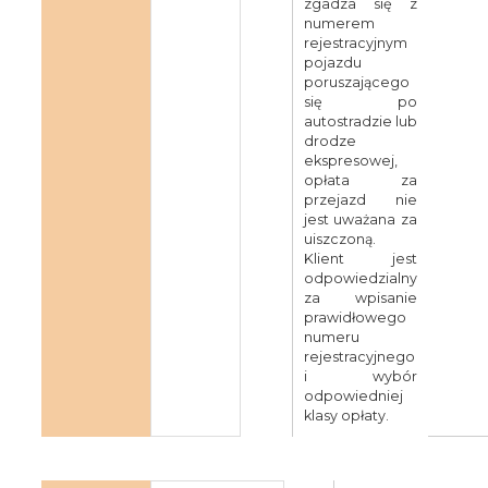
zgadza się z
numerem
rejestracyjnym
pojazdu
poruszającego
się po
autostradzie lub
drodze
ekspresowej,
opłata za
przejazd nie
jest uważana za
uiszczoną.
Klient jest
odpowiedzialny
za wpisanie
prawidłowego
numeru
rejestracyjnego
i wybór
odpowiedniej
klasy opłaty.