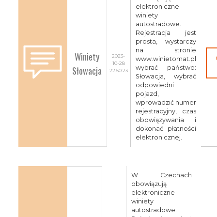
elektroniczne
winiety
autostradowe.
Rejestracja jest
prosta, wystarczy
na stronie
Winiety
2023-
www.winietomat.pl
10-28
Słowacja
wybrać państwo:
22:50:23
Słowacja, wybrać
odpowiedni
pojazd,
wprowadzić numer
rejestracyjny, czas
obowiązywania i
dokonać płatności
elektronicznej.
W Czechach
obowiązują
elektroniczne
winiety
autostradowe.