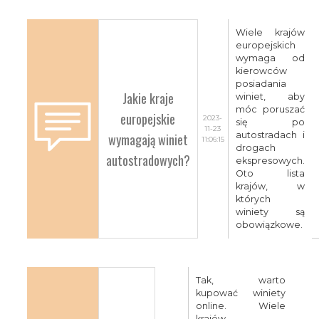
Wiele krajów
europejskich
wymaga od
kierowców
posiadania
Jakie kraje
winiet, aby
móc poruszać
europejskie
2023-
się po
11-23
wymagają winiet
autostradach i
11:06:15
drogach
autostradowych?
ekspresowych.
Oto lista
krajów, w
których
winiety są
obowiązkowe.
Tak, warto
kupować winiety
online. Wiele
krajów