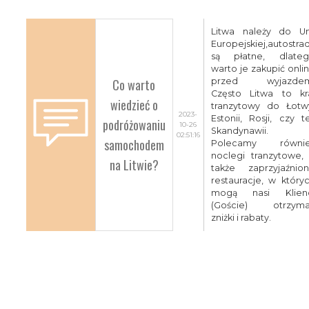
Litwa należy do Un
Europejskiej,autostra
są płatne, dlate
warto je zakupić onli
Co warto
przed wyjazdem
Często Litwa to kr
wiedzieć o
tranzytowy do Łotw
2023-
Estonii, Rosji, czy t
podróżowaniu
10-26
Skandynawii.
02:51:16
samochodem
Polecamy równie
noclegi tranzytowe,
na Litwie?
także zaprzyjaźnio
restauracje, w który
mogą nasi Klien
(Goście) otrzym
zniżki i rabaty.