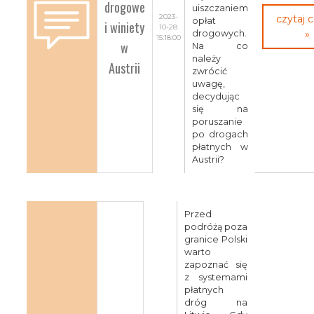
drogowe
uiszczaniem
2023-
czytaj 
opłat
i winiety
10-28
drogowych.
»
15:18:00
w
Na co
należy
Austrii
zwrócić
uwagę,
decydując
się na
poruszanie
po drogach
płatnych w
Austrii?
Przed
podróżą poza
granice Polski
warto
zapoznać się
z systemami
płatnych
dróg na