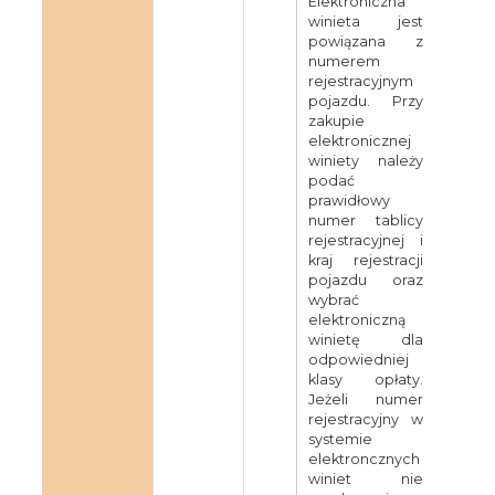
Elektroniczna
winieta jest
powiązana z
numerem
rejestracyjnym
pojazdu. Przy
zakupie
elektronicznej
winiety należy
podać
prawidłowy
numer tablicy
rejestracyjnej i
kraj rejestracji
pojazdu oraz
wybrać
elektroniczną
winietę dla
odpowiedniej
klasy opłaty.
Jeżeli numer
rejestracyjny w
systemie
elektroncznych
winiet nie