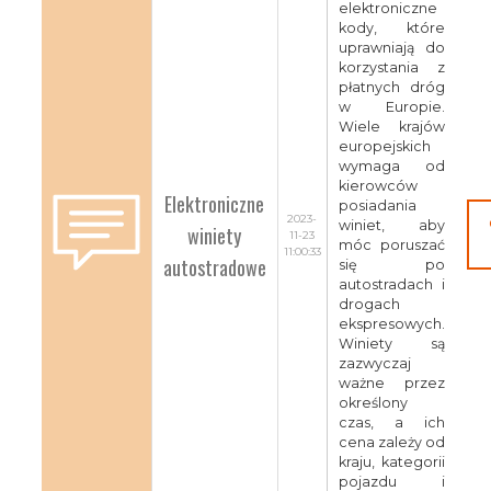
elektroniczne
kody, które
uprawniają do
korzystania z
płatnych dróg
w Europie.
Wiele krajów
europejskich
wymaga od
kierowców
Elektroniczne
posiadania
2023-
winiet, aby
winiety
11-23
móc poruszać
11:00:33
autostradowe
się po
autostradach i
drogach
ekspresowych.
Winiety są
zazwyczaj
ważne przez
określony
czas, a ich
cena zależy od
kraju, kategorii
pojazdu i