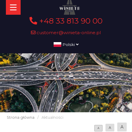
+48 33 813 90 00
customer@winieta-online.pl
Polski
Strona główna
/
Aktualności
A
A
A