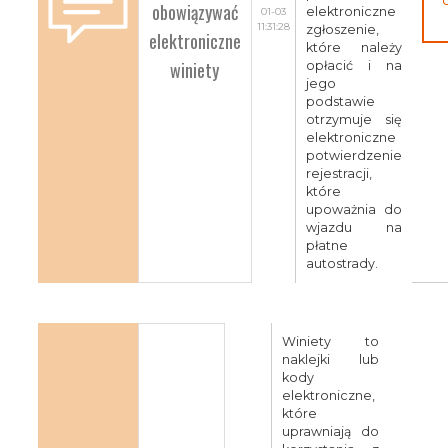
obowiązywać
elektroniczne
01-03
11:31:28
zgłoszenie,
elektroniczne
które należy
winiety
opłacić i na
jego
podstawie
otrzymuje się
elektroniczne
potwierdzenie
rejestracji,
które
upoważnia do
wjazdu na
płatne
autostrady.
Winiety to
naklejki lub
kody
elektroniczne,
które
uprawniają do