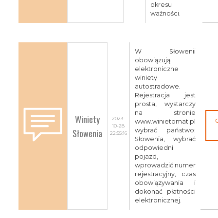
okresu
ważności.
W Słowenii
obowiązują
elektroniczne
winiety
autostradowe.
Rejestracja jest
prosta, wystarczy
na stronie
Winiety
2023-
www.winietomat.pl
10-28
Słowenia
wybrać państwo:
22:55:16
Słowenia, wybrać
odpowiedni
pojazd,
wprowadzić numer
rejestracyjny, czas
obowiązywania i
dokonać płatności
elektronicznej.