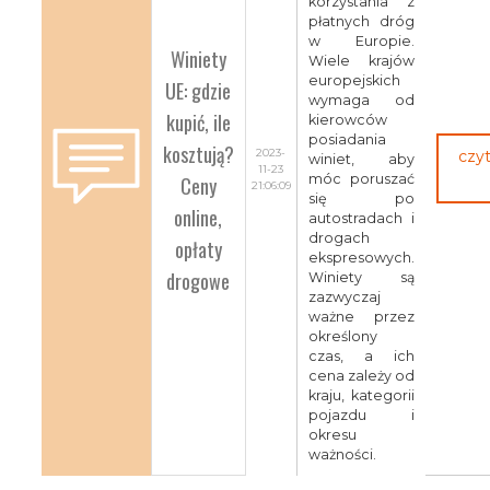
korzystania z
płatnych dróg
w Europie.
Winiety
Wiele krajów
europejskich
UE: gdzie
wymaga od
kupić, ile
kierowców
posiadania
kosztują?
2023-
czyt
winiet, aby
11-23
Ceny
móc poruszać
21:06:09
się po
online,
autostradach i
drogach
opłaty
ekspresowych.
drogowe
Winiety są
zazwyczaj
ważne przez
określony
czas, a ich
cena zależy od
kraju, kategorii
pojazdu i
okresu
ważności.