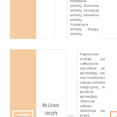
Mołdawia
winiety Rumunia
winiety Słowacja
winiety Słowenia
winiety
Szwajcaria
winiety Węgry
winiety
Papierowe
zostały już
całkowicie
wycofane ze
sprzedaży, nie
ma możliwości
zakupu winiety
tradycyjnej, w
punkcie
sprzedaży.
Obecnie
Na Litwie
zakupu
dokonuje się
zaczęły
przez
2024-