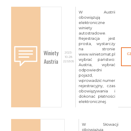
W Austrii
obowiązują
elektroniczne
winiety
autostradowe.
Rejestracja jest
prosta, wystarczy
na stronie
Winiety
2023-
c
www.winietomat.pl
10-28
Austria
wybrać państwo:
22:53:05
Austria, wybrać
odpowiedni
pojazd,
wprowadzić numer
rejestracyjny, czas
obowiązywania i
dokonać płatności
elektronicznej.
W Słowacji
obowiązują