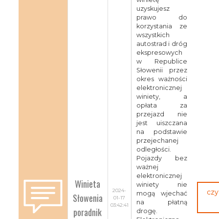
uzyskujesz
prawo do
korzystania ze
wszystkich
autostrad i dróg
ekspresowych
w Republice
Słowenii przez
okres ważności
elektronicznej
winiety, a
opłata za
przejazd nie
jest uiszczana
na podstawie
przejechanej
odległości.
Pojazdy bez
ważnej
elektronicznej
Winieta
winiety nie
2024-
czy
mogą wjechać
Słowenia
01-17
na płatną
03:42:41
poradnik
drogę.