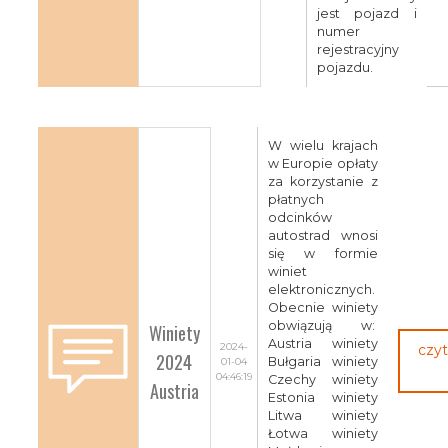
jest pojazd i
numer
rejestracyjny
pojazdu.
W wielu krajach
w Europie opłaty
za korzystanie z
płatnych
odcinków
autostrad wnosi
się w formie
winiet
elektronicznych.
Obecnie winiety
obwiązują w:
Winiety
Austria winiety
2024-
czyt
2024
Bułgaria winiety
01-04
04:46:19
Czechy winiety
Austria
Estonia winiety
Litwa winiety
Łotwa winiety