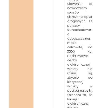
Słowenia to
nowoczesny
sposób
uiszczania opłat
drogowych za
pojazdy
samochodowe
o
dopuszczalnej
masie
całkowitej do
3500 kg.
Podstawowe
cechy
elektronicznej
winiety nie
różnią się
zbytnio od
klasycznej
winiety w
postaci naklejki.
Oznacza to, że
kupując
elektroniczną
winietę