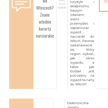
we
2024-
cz
turystyki i
01-24
Włoszech?
skialpinizmu.
03:36:56
Naszym
Znane
zdaniem,
warto
włoskie
przemyśleć i
kurorty
zaplanować
wyjazd
narciarskie
narciarski do
Włoch. Pewnie
zastanawiacie
się, który
region wybrać,
jaki okres
wyjazdu, a
także jaki
budżet jest
potrzebny na
wyjazd na narty
do Włoch?
Elektroniczna
winieta