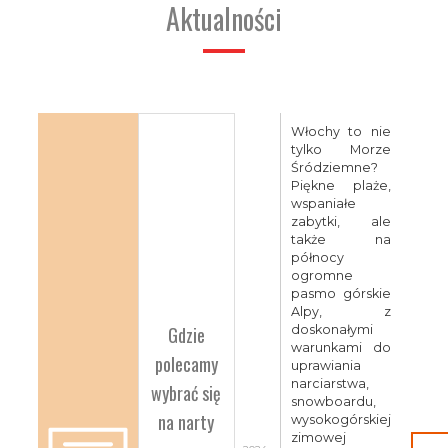
Aktualności
Włochy to nie
tylko Morze
Śródziemne?
Piękne plaże,
wspaniałe
zabytki, ale
także na
północy
ogromne
pasmo górskie
Alpy, z
Gdzie
doskonałymi
warunkami do
polecamy
uprawiania
narciarstwa,
wybrać się
snowboardu,
na narty
wysokogórskiej
zimowej