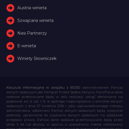
Austria winieta
Szwajcaria winieta
Nasi Partnerzy
E-winieta
Winiety Słowniczek
Klauzula informacyjna w związku z RODO
administratorem Pani(a)
danych osobowych jest Feniqs.pl Prosta Spółka Akcyjna. Pani/Pana dane
osobowe przetwarzane będą w celu realizacji usług/ ofertowania na
podstawie art. 6 ust. 1 lit. b ogólnego rozporządzenia o ochronie danych
osobowych z dnia 27 kwietnia 2016 r. jako usprawiedliwionego interesu
administratora, odbiorcami Pani(a) danych osobowych będą wyłącznie
podmioty uprawnione do uzyskania danych osobowych na podstawie
przepisów prawa, Pani(a) dane osobowe przechowywane będą przez
okres 5 lat lub dłuższy w oparciu o uzasadniony interes realizowany
przez administratora, posiada Pan(i) prawo do żądania od administratora