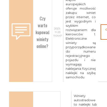
europejskich
oferuje możliwość
zakupu winiet
Czy
przez internet, co
jest wygodnym i
warto
szybkim
2023-
rozwiązaniem dla
kupować
11-23
kierowców 1.
11:04:47
winiety
Elektroniczne
winiety są
online?
przyporządkowane
do numeru
rejestracyjnego
pojazdu i nie
wymagają
naklejania fizycznej
naklejki na szybę
samochodu.
Winiety
autostradowe
to naklejki lub