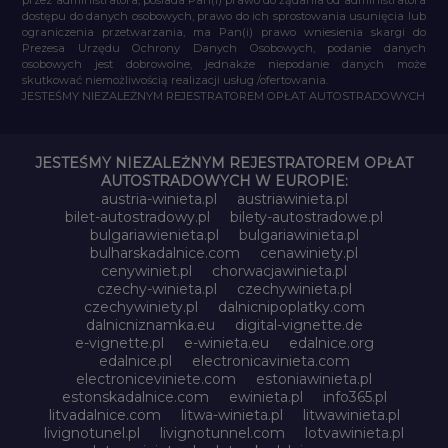
dostępu do danych osobowych, prawo do ich sprostowania usunięcia lub
ograniczenia przetwarzania, ma Pan(i) prawo wniesienia skargi do
Prezesa Urzędu Ochrony Danych Osobowych, podanie danych
osobowych jest dobrowolne, jednakże niepodanie danych może
skutkować niemożliwością realizacji usług /ofertowania.
JESTEŚMY NIEZALEŻNYM REJESTRATOREM OPŁAT AUTOSTRADOWYCH
JESTEŚMY NIEZALEŻNYM REJESTRATOREM OPŁAT
AUTOSTRADOWYCH W EUROPIE:
austria-winieta.pl
austriawinieta.pl
bilet-autostradowy.pl
bilety-autostradowe.pl
bulgariawienieta.pl
bulgariawinieta.pl
bulharskadalnice.com
cenawiniety.pl
cenywiniet.pl
chorwacjawinieta.pl
czechy-winieta.pl
czechywinieta.pl
czechywiniety.pl
dalnicnipoplatky.com
dalnicniznamka.eu
digital-vignette.de
e-vignette.pl
e-winieta.eu
edalnice.org
edalnice.pl
electronicavinieta.com
electroniceviniete.com
estoniawinieta.pl
estonskadalnice.com
ewinieta.pl
info365.pl
litvadalnice.com
litwa-winieta.pl
litwawinieta.pl
livignotunel.pl
livignotunnel.com
lotvawinieta.pl