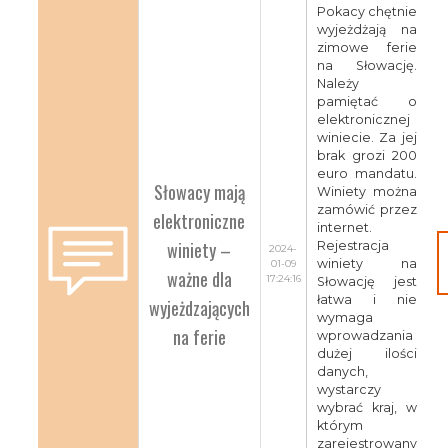
Pokacy chętnie
wyjeżdżają na
zimowe ferie
na Słowację.
Należy
pamiętać o
elektronicznej
winiecie. Za jej
brak grozi 200
euro mandatu.
Słowacy mają
Winiety można
zamówić przez
elektroniczne
internet.
winiety –
Rejestracja
2024-
winiety na
01-09
ważne dla
17:24:16
Słowację jest
łatwa i nie
wyjeżdzających
wymaga
na ferie
wprowadzania
dużej ilości
danych,
wystarczy
wybrać kraj, w
którym
zarejestrowany